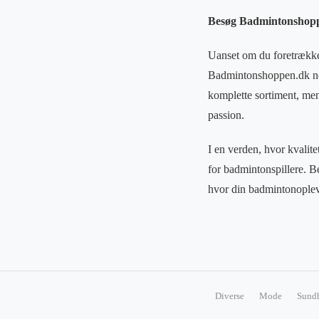
Besøg Badmintonshopp
Uanset om du foretrækker
Badmintonshoppen.dk no
komplette sortiment, men
passion.
I en verden, hvor kvalit
for badmintonspillere. 
hvor din badmintonople
Diverse
Mode
Sund