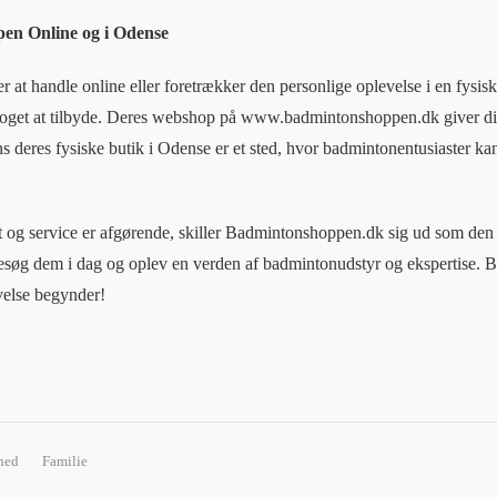
en Online og i Odense
 at handle online eller foretrækker den personlige oplevelse i en fysisk
get at tilbyde. Deres webshop på www.badmintonshoppen.dk giver dig
s deres fysiske butik i Odense er et sted, hvor badmintonentusiaster k
et og service er afgørende, skiller Badmintonshoppen.dk sig ud som den 
Besøg dem i dag og oplev en verden af badmintonudstyr og ekspertise.
velse begynder!
hed
Familie