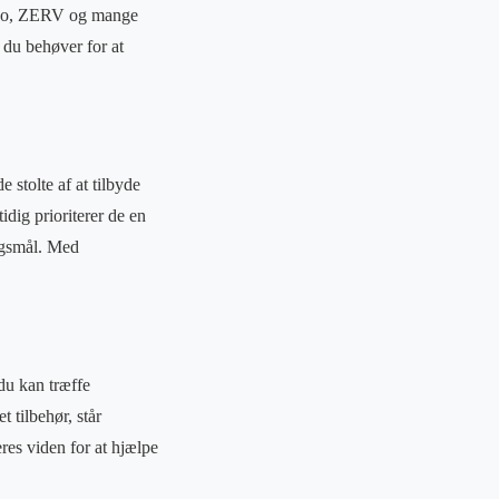
zuno, ZERV og mange
d du behøver for at
 stolte af at tilbyde
dig prioriterer de en
rgsmål. Med
du kan træffe
 tilbehør, står
res viden for at hjælpe