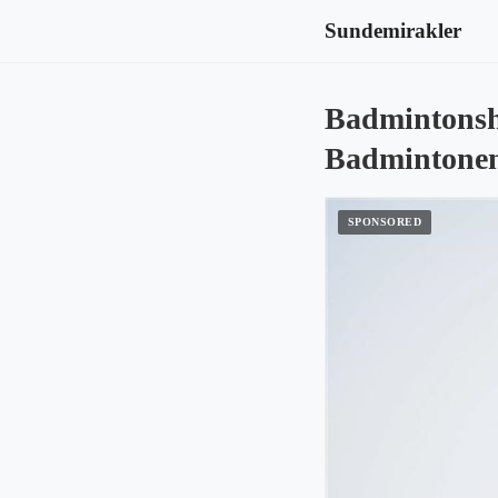
Sundemirakler
Badmintonsh
Badmintonen