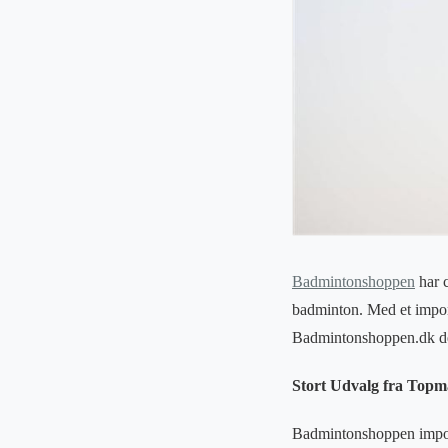
Badmintonshoppen
har c
badminton. Med et impone
Badmintonshoppen.dk det 
Stort Udvalg fra Top
Badmintonshoppen impon