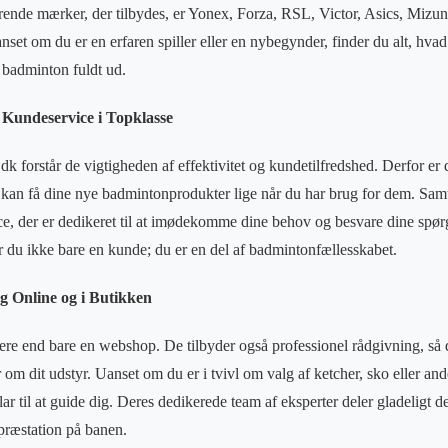
førende mærker, der tilbydes, er Yonex, Forza, RSL, Victor, Asics, Mi
uanset om du er en erfaren spiller eller en nybegynder, finder du alt, hva
e badminton fuldt ud.
 Kundeservice i Topklasse
orstår de vigtigheden af effektivitet og kundetilfredshed. Derfor er de
u kan få dine nye badmintonprodukter lige når du har brug for dem. Samti
ce, der er dedikeret til at imødekomme dine behov og besvare dine spø
du ikke bare en kunde; du er en del af badmintonfællesskabet.
g Online og i Butikken
e end bare en webshop. De tilbyder også professionel rådgivning, så 
om dit udstyr. Uanset om du er i tvivl om valg af ketcher, sko eller andet
 til at guide dig. Deres dedikerede team af eksperter deler gladeligt de
præstation på banen.