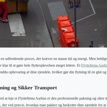
e en udfordrende proces, der kræver en masse tid og energi. Men heldigv
 klar til at gøre hele flytteoplevelsen meget lettere. Et
Flyttefirma Aarh
endda opbevaring af dine ejendele, hvilket gør din flytning til en glat o
kning og Sikker Transport
ved at leje et Flyttefirma Aarhus er den professionelle pakning og sikre t
, der ved præcis, hvordan man pakker og beskytter dine ejendele for a