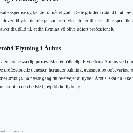
okal ekspertise og kender området godt. Dette gør dem i stand til at nav
udover tilbyder de ofte personlig service, der er tilpasset dine specifik
ver dig tillid til, at din flytning vil blive udført professionelt.
emfri Flytning i Århus
t være en besværlig proces. Med et pålideligt Flyttefirma Aarhus ved din
e professionelle tjenester, herunder pakning, transport og opbevaring, gø
rløber smidigt. Så næste gang du overvejer at flytte i Århus, skal du ikke
s for at få den bedste hjælp til din flytning.
hed
Familie