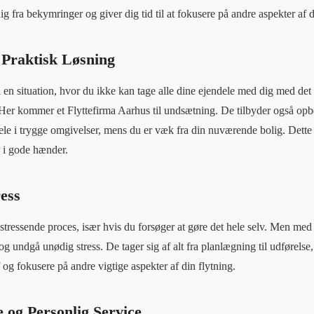
dig fra bekymringer og giver dig tid til at fokusere på andre aspekter af d
Praktisk Løsning
 en situation, hvor du ikke kan tage alle dine ejendele med dig med det
 Her kommer et Flyttefirma Aarhus til undsætning. De tilbyder også opb
le i trygge omgivelser, mens du er væk fra din nuværende bolig. Dette g
er i gode hænder.
ess
tressende proces, især hvis du forsøger at gøre det hele selv. Men med 
g undgå unødig stress. De tager sig af alt fra planlægning til udførelse,
 og fokusere på andre vigtige aspekter af din flytning.
 og Personlig Service